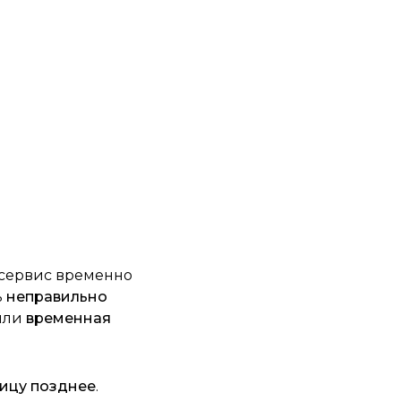
 сервис временно
ь
неправильно
или
временная
ницу позднее
.